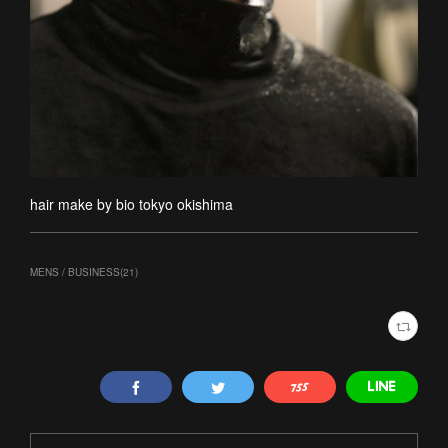
hair make by bio tokyo okishima
MENS / BUSINESS
(
21
)