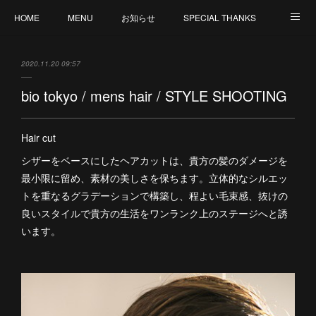
HOME
MENU
お知らせ
SPECIAL THANKS
CREATION
CANCELLATION POLICY
外部サイト : MY ORGANIC WAY by V
2020.11.20 09:57
staff 募集
bio tokyo / mens hair / STYLE SHOOTING
Hair cut
シザーをベースにしたヘアカットは、貴方の髪のダメージを
最小限に留め、素材の美しさを保ちます。立体的なシルエッ
トを重なるグラデーションで構築し、程よい毛束感、抜けの
良いスタイルで貴方の生活をワンランク上のステージへと誘
います。