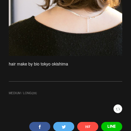
hair make by bio tokyo okishima
MEDIUM / LONG
(
28
)