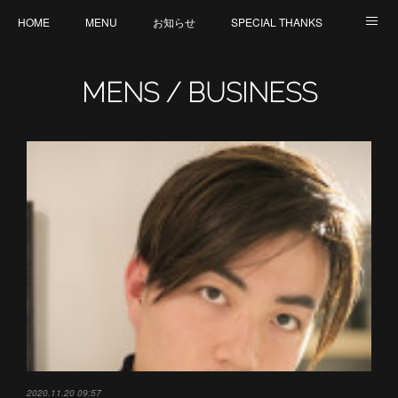
HOME
MENU
お知らせ
SPECIAL THANKS
CREATION
CANCELLATION POLICY
外部サイト : MY ORGANIC WAY by V
MENS / BUSINESS
staff 募集
2020.11.20 09:57