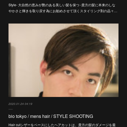
Style- 大自然の恵みが艶のある美しい髪を保つ -貴方の髪に本来のしな
やかさと輝きを取り戻す為にお勧めさせて頂くスタイリング剤の品々…
2020.01.24 04:19
bio tokyo / mens hair / STYLE SHOOTING
Hair cutシザーをベースにしたヘアカットは、貴方の髪のダメージを最