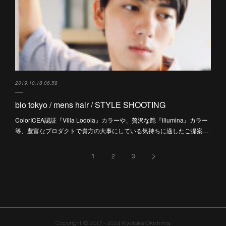
2019.10.18 06:58
bio tokyo / mens hair / STYLE SHOOTING
ColorICEA認証『Villa Lodola』カラーや、贅沢な艶『illumina』カラー
等、豊富なプロダクトで貴方の大事にしている気持ちに適したご提案…
1
2
3
Copyright ©︎ 2017 - 2024 Kiyotaka Okishima.