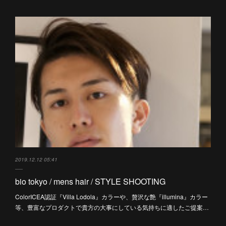
2019.12.12 05:41
bio tokyo / mens hair / STYLE SHOOTING
ColorICEA認証『Villa Lodola』カラーや、贅沢な艶『illumina』カラー
等、豊富なプロダクトで貴方の大事にしている気持ちに適したご提案…