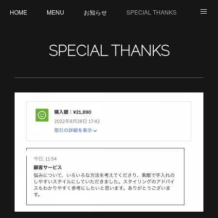
HOME
MENU
お知らせ
SPECIAL THANKS
CREATION
CANCELLATION POLICY
外部サイト : MY ORGANIC WAY by V
SPECIAL THANKS
staff 募集