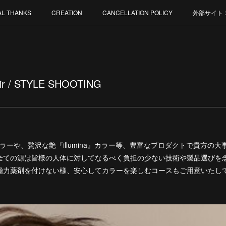
AL THANKS
CREATION
CANCELLATION POLICY
外部サイト : M
hair / STYLE SHOOTING
dola』カラーや、贅沢な艶『illumina』カラー等、豊富なプロダクトで貴
全ての源は皆様の人体に対してなるべく負担の少ない技術や製品選びを
極力薬剤を付けない様、安心してカラーを楽しむコースもご用意いたし