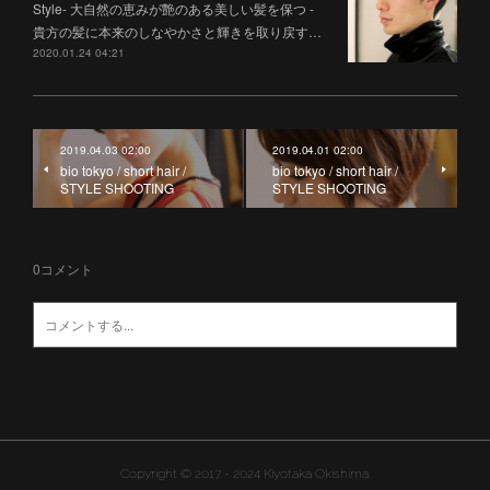
Style- 大自然の恵みが艶のある美しい髪を保つ -
貴方の髪に本来のしなやかさと輝きを取り戻す…
2020.01.24 04:21
2019.04.03 02:00
2019.04.01 02:00
bio tokyo / short hair /
bio tokyo / short hair /
STYLE SHOOTING
STYLE SHOOTING
0
コメント
Copyright ©︎ 2017 - 2024 Kiyotaka Okishima.