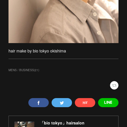
hair make by bio tokyo okishima
MENS / BUSINESS
(
21
)
「bio tokyo」hairsalon