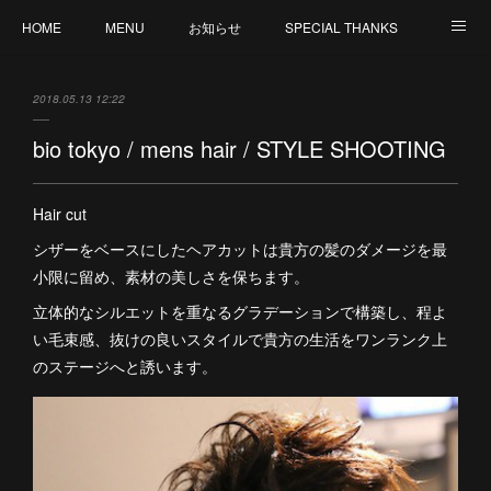
HOME
MENU
お知らせ
SPECIAL THANKS
CREATION
CANCELLATION POLICY
外部サイト : MY ORGANIC WAY by V
2018.05.13 12:22
staff 募集
bio tokyo / mens hair / STYLE SHOOTING
Hair cut
シザーをベースにしたヘアカットは貴方の髪のダメージを最
小限に留め、素材の美しさを保ちます。
立体的なシルエットを重なるグラデーションで構築し、程よ
い毛束感、抜けの良いスタイルで貴方の生活をワンランク上
のステージへと誘います。