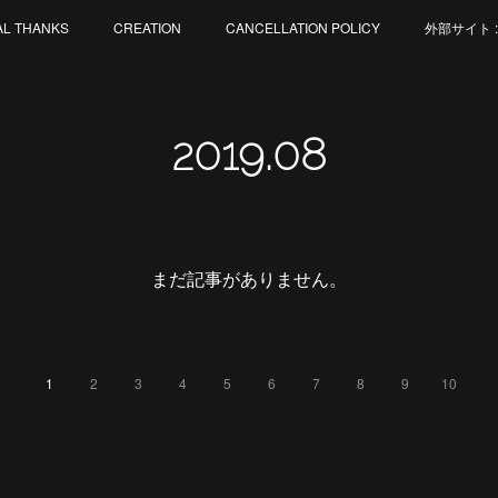
AL THANKS
CREATION
CANCELLATION POLICY
外部サイト : M
2019
.
08
まだ記事がありません。
1
2
3
4
5
6
7
8
9
10