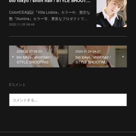
bio tokyo / short hair / STYLE SHOOTING
ColorICEA認証『Villa Lodola』カラーや、贅沢な
艶『illumina』カラー等、豊富なプロダクトで…
2020.11.25 08:48
2020.02.27 08:33
2020.01.24 04:27
bio tokyo / short hair /
bio tokyo / short hair /
STYLE SHOOTING
STYLE SHOOTING
0
コメント