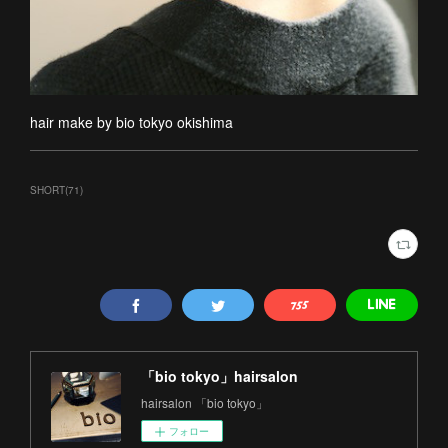
hair make by bio tokyo okishima
SHORT
(
71
)
「bio tokyo」hairsalon
hairsalon 「bio tokyo」
フォロー