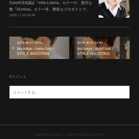
ColorICEA認証『Villa Lodola』カラーや、贅沢な
艶『illumina』カラー等、豊富なプロダクトで…
2020.11.25 08:48
2019.06.07 06:42
2019.05.30 22:00
bio tokyo / mens hair /
bio tokyo / short hair /
STYLE SHOOTING
STYLE SHOOTING
0
コメント
Copyright ©︎ 2017 - 2024 Kiyotaka Okishima.