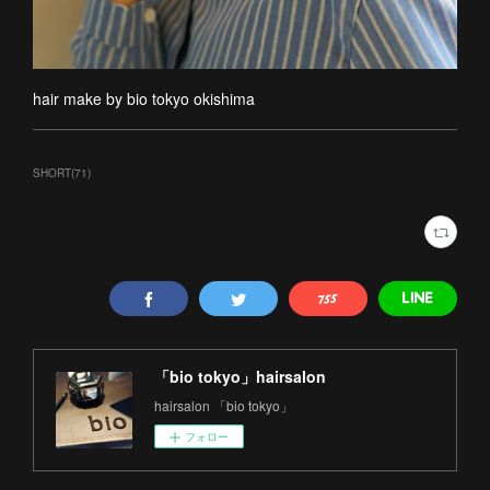
hair make by bio tokyo okishima
SHORT
(
71
)
「bio tokyo」hairsalon
hairsalon 「bio tokyo」
フォロー