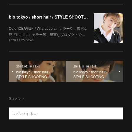
bio tokyo / short hair / STYLE SHOOTING
ColorICEA認証『Villa Lodola』カラーや、贅沢な
艶『illumina』カラー等、豊富なプロダクトで…
2020.11.25 08:48
2019.02.16 13:41
2018.11.16 12:51
bio tokyo / short hair /
bio tokyo / short hair /
STYLE SHOOTING
STYLE SHOOTING
0
コメント