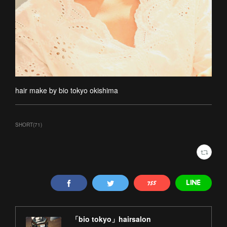
hair make by bio tokyo okishima
SHORT
(
71
)
「bio tokyo」hairsalon