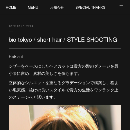
HOME
MENU
お知らせ
SPECIAL THANKS
CREATION
CANCELLATION POLICY
外部サイト : MY ORGANIC WAY by V
2018.12.10 13:19
staff 募集
bio tokyo / short hair / STYLE SHOOTING
Hair cut
シザーをベースにしたヘアカットは貴方の髪のダメージを最
小限に留め、素材の美しさを保ちます。
立体的なシルエットを重なるグラデーションで構築し、程よ
い毛束感、抜けの良いスタイルで貴方の生活をワンランク上
のステージへと誘います。