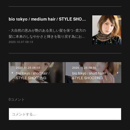
bio tokyo / medium hair / STYLE SHOOTING
- 大自然の恵みが艶のある美しい髪を保つ -貴方の
髪に本来のしなやかさと輝きを取り戻す為にお…
2020.10.07 08:13
2020.11.25 08:53
2020.11.25 08:50
bio tokyo / short hair /
bio tokyo / short hair /
STYLE SHOOTING
STYLE SHOOTING
0
コメント