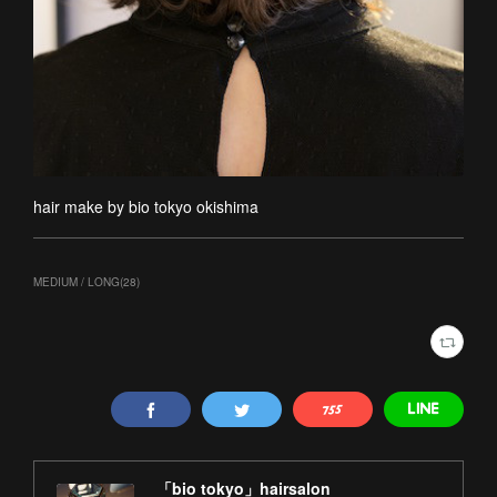
hair make by bio tokyo okishima
MEDIUM / LONG
(
28
)
「bio tokyo」hairsalon