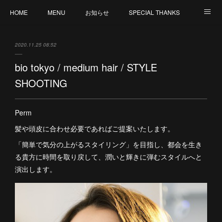
HOME
MENU
お知らせ
SPECIAL THANKS
CREATION
CANCELLATION POLICY
外部サイト : MY ORGANIC WAY by V
2020.11.25 08:52
staff 募集
bio tokyo / medium hair / STYLE
SHOOTING
Perm
髪や頭皮に合わせ必要であればご提案いたします。
「簡単で気分の上がるスタイリング」を目指し、都会を生き
る貴方に時間を取り戻して、潤いと輝きに弾むスタイルへと
演出します。