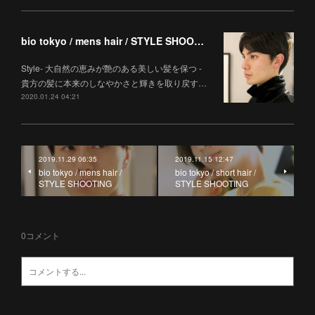
bio tokyo / mens hair / STYLE SHOOTING
Style- 大自然の恵みが艶のある美しい髪を保つ -
貴方の髪に本来のしなやかさと輝きを取り戻す…
2020.01.24 04:21
2019.11.29 06:35
2019.11.15 12:47
bio tokyo / mens hair /
bio tokyo / short hair /
STYLE SHOOTING
STYLE SHOOTING
0
コメント