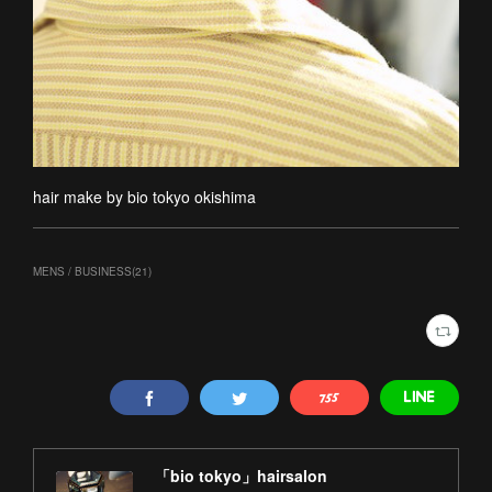
hair make by bio tokyo okishima
MENS / BUSINESS
(
21
)
「bio tokyo」hairsalon