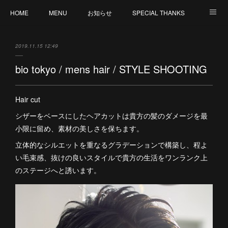
HOME
MENU
お知らせ
SPECIAL THANKS
CREATION
CANCELLATION POLICY
外部サイト : MY ORGANIC WAY by V
2019.11.15 12:49
staff 募集
bio tokyo / mens hair / STYLE SHOOTING
Hair cut
シザーをベースにしたヘアカットは貴方の髪のダメージを最
小限に留め、素材の美しさを保ちます。
立体的なシルエットを重なるグラデーションで構築し、程よ
い毛束感、抜けの良いスタイルで貴方の生活をワンランク上
のステージへと誘います。