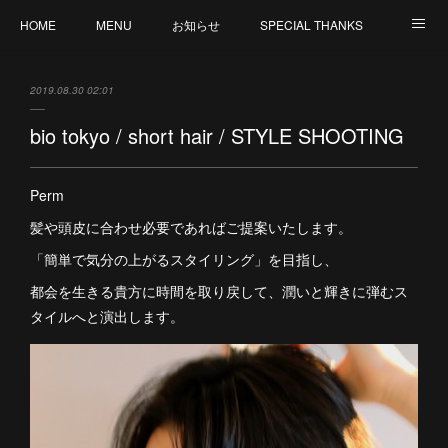
HOME
MENU
お知らせ
SPECIAL THANKS
CREATION
CANCELLATION POLICY
外部サイト : MY ORGANIC WAY by V
2019.08.30 02:01
staff 募集
bio tokyo / short hair / STYLE SHOOTING
Perm
髪や頭皮に合わせ必要であればご提案いたします。
「簡単で気分の上がるスタイリング」を目指し、
都会を生きる貴方に時間を取り戻して、潤いと輝きに弾むス
タイルへと演出します。