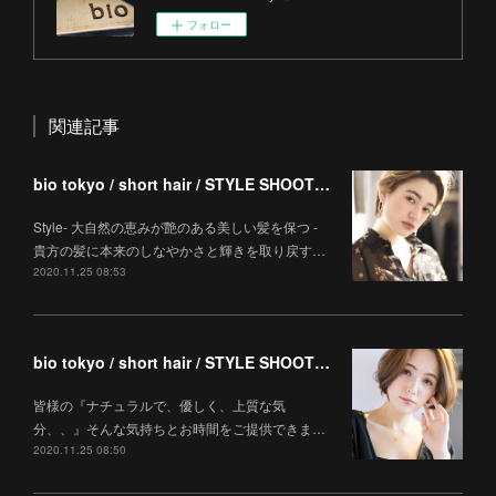
フォロー
関連記事
bio tokyo / short hair / STYLE SHOOTING
Style- 大自然の恵みが艶のある美しい髪を保つ -
貴方の髪に本来のしなやかさと輝きを取り戻す…
2020.11.25 08:53
bio tokyo / short hair / STYLE SHOOTING
皆様の『ナチュラルで、優しく、上質な気
分、、』そんな気持ちとお時間をご提供できま…
2020.11.25 08:50