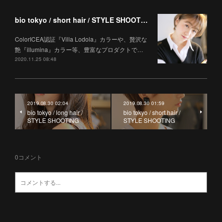
bio tokyo / short hair / STYLE SHOOTING
ColorICEA認証『Villa Lodola』カラーや、贅沢な
艶『illumina』カラー等、豊富なプロダクトで…
2020.11.25 08:48
2019.08.30 02:04
2019.08.30 01:59
bio tokyo / long hair /
bio tokyo / short hair /
STYLE SHOOTING
STYLE SHOOTING
0
コメント