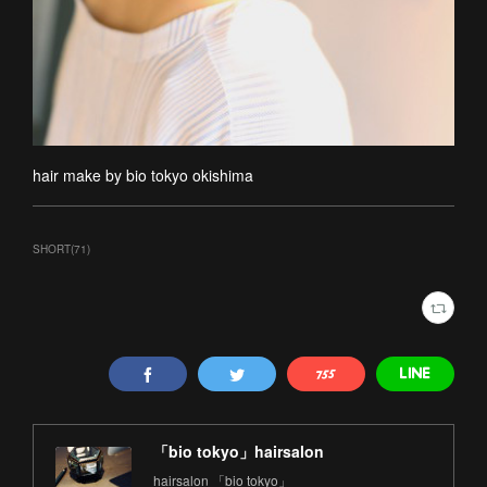
hair make by bio tokyo okishima
SHORT
(
71
)
「bio tokyo」hairsalon
hairsalon 「bio tokyo」